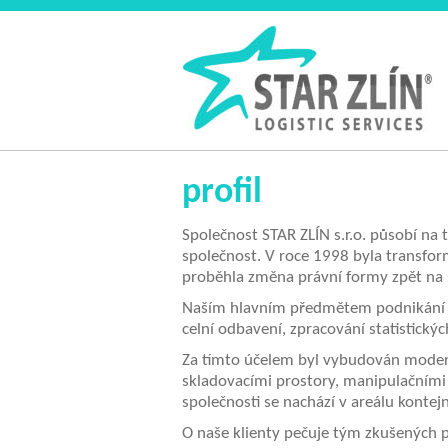
profil
Společnost STAR ZLÍN s.r.o. působí na 
společnost. V roce 1998 byla transfor
proběhla změna právní formy zpět na
Naším hlavním předmětem podnikání je
celní odbavení, zpracování statistickýc
Za tímto účelem byl vybudován moderní
skladovacími prostory, manipulačními 
společnosti se nachází v areálu konte
O naše klienty pečuje tým zkušených p