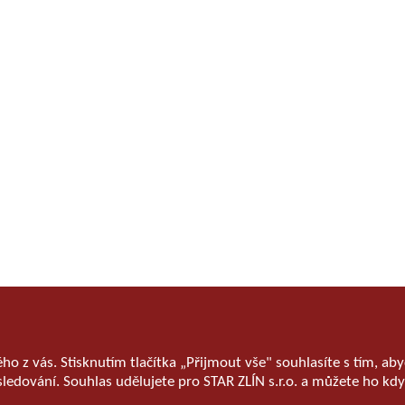
ého z vás. Stisknutím tlačítka „Přijmout vše" souhlasíte s tím, 
sledování. Souhlas udělujete pro STAR ZLÍN s.r.o. a můžete ho kdy