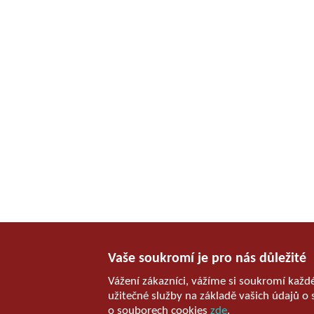
Vaše soukromí je pro nás důležité
Vážení zákazníci, vážíme si soukromí každ
užitečné služby na základě vašich údajů o 
o souborech cookies
zde
.