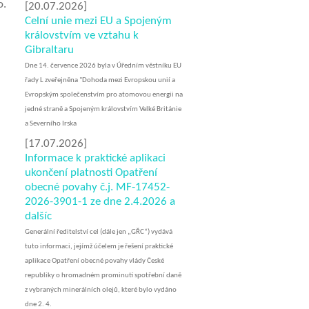
o.
[20.07.2026]
Celní unie mezi EU a Spojeným
královstvím ve vztahu k
Gibraltaru
Dne 14. července 2026 byla v Úředním věstníku EU
řady L​ zveřejněna "Dohoda mezi Evropskou unií a
Evropským společenstvím pro atomovou energii na
jedné straně a Spojeným královstvím Velké Británie
a Severního Irska
[17.07.2026]
Informace k praktické aplikaci
ukončení platnosti Opatření
obecné povahy č.j. MF-17452-
2026-3901-1 ze dne 2.4.2026 a
dalšíc
Generální ředitelství cel (dále jen „GŘC“) vydává
tuto informaci, jejímž účelem je řešení praktické
aplikace Opatření obecné povahy vlády České
republiky o hromadném prominutí spotřební daně
z vybraných minerálních olejů, které bylo vydáno
dne 2. 4.