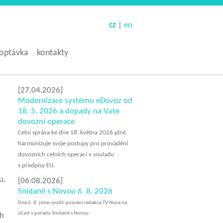
cheap
replica
cz
|
en
rolex
watches
here.
optávka
kontakty
why
[27.04.2026]
do
Modernizace systému eDovoz od
people
18. 5. 2026 a dopady na Vaše
have
dovozní operace
cheap
sex
Celní správa ke dne 18. května 2026 plně
doll
?
harmonizuje svoje postupy pro provádění
dovozních celních operací v souladu
s předpisy EU.
u,
[06.08.2026]
Snídaně s Novou 6. 8. 2026
​Dne 6. 8. jsme využili pozvání redakce TV Nova na
účast v pořadu Snídaně s Novou.
ch