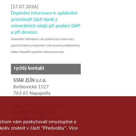
[17.07.2026]
Doplnění informace k uplatnění
prominutí části daně z
minerálních olejů při podání DAP
a při dovozu
Generální ředitelství cel vydává tuto informaci,
jejímž účelem je doplnění informace k praktickému
řešení dopadů opatření obecné povahy
rychlý kontakt
STAR ZLÍN s.r.o.
Kvítkovická 1527
763 61 Napajedla
tel.:
577 922 411- 413
mobil:
777 720 188
email:
starzlin@starzlin.cz
abychom vám poskytovali smysluplné a
koliv změnit v části "Předvolby". Více