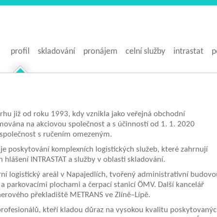
profil
skladování
pronájem
celní služby
intrastat
p
trhu již od roku 1993, kdy vznikla jako veřejná obchodní
mována na akciovou společnost a s účinností od 1. 1. 2020
 společnost s ručením omezeným.
 poskytování komplexních logistických služeb, které zahrnují
h hlášení INTRASTAT a služby v oblasti skladování.
 logistický areál v Napajedlích, tvořený administrativní budovo
a parkovacími plochami a čerpací stanicí ÖMV. Další kancelář
jnerového překladiště METRANS ve Zlíně–Lípě.
rofesionálů, kteří kladou důraz na vysokou kvalitu poskytovaný