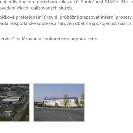
bení individuálním potřebám zákazníků. Společnost STAR ZLÍN s.r.
rovedení všech realizovaných služeb.
špičkové profesionální úrovni, průběžně zlepšovat interní procesy,
avidla hospodářské soutěže a zároveň dbát na spokojenost našich
l service“ za férovou a konkurenceschopnou cenu.