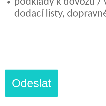
podklady k dovozu / 
dodací listy, dopravné,