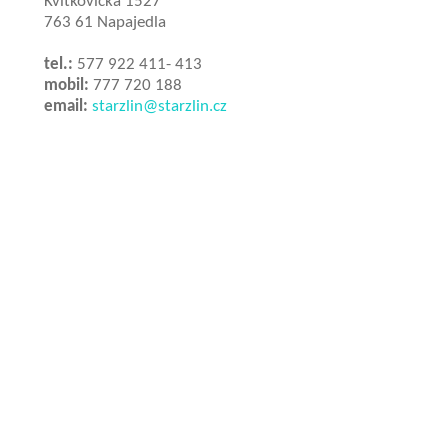
Kvítkovická 1527
763 61 Napajedla
tel.:
577 922 411- 413
mobil:
777 720 188
email:
starzlin@starzlin.cz