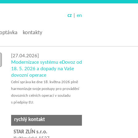
cz
|
en
optávka
kontakty
[27.04.2026]
Modernizace systému eDovoz od
18. 5. 2026 a dopady na Vaše
dovozní operace
Celní správa ke dne 18. května 2026 plně
harmonizuje svoje postupy pro provádění
dovozních celních operací v souladu
s předpisy EU.
rychlý kontakt
STAR ZLÍN s.r.o.