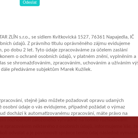
AR ZLÍN s.r.o., se sídlem Kvítkovická 1527, 76361 Napajedla, IČ
bních údajů. Z právního titulu oprávněného zájmu evidujeme
on, po dobu 2 let. Tyto údaje zpracováváme za účelem zaslání
zákonem o ochraně osobních údajů, v platném znění, vyplněním a
las se
shromažďováním, zpracováním, uchováním a užíváním vý
e dále předáváme subjektům Marek Kužílek.
zpracování, stejně jako můžete požadovat opravu udaných
ké osobní údaje o vás evidujeme, případně požádat o výmaz
okud dochází k automatizovanému zpracování, máte právo na
tem rozhodnutí založeného výhradně na tomto rozhodování.
s se zpracováním některého z osobních údajů, informujeme Vás, že
li odvolat a je povinností správce tento údaj následně vymazat