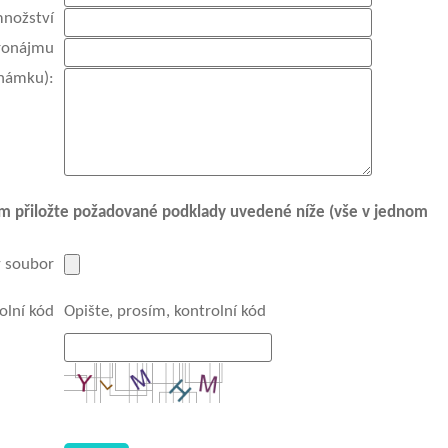
množství
ronájmu
známku):
ím přiložte požadované podklady uvedené níže (vše v jednom
ý soubor
olní kód
Opište, prosím, kontrolní kód