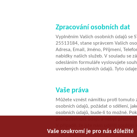
Zpracování osobních dat
Vyplněním Vašich osobních údajů se ST
25513184, stane správcem Vašich oso
Adresa, Email, Jméno, Příjmení, Telef
nabídky našich služeb. V souladu se 
odesláním formuláře vyslovujete souh
uvedených osobních údajů. Tyto údaj
Vaše práva
Můžete vznést námitku proti tomuto 
osobních údajů, požádat o sdělení, ja
osobních údajů, bude-li to možné. P
přenositelnost údajů a nebýt předmě
V případě, že jste nám udělili souhla
Vaše soukromí je pro nás důležité
tento souhlas můžete v budoucnu kdyko