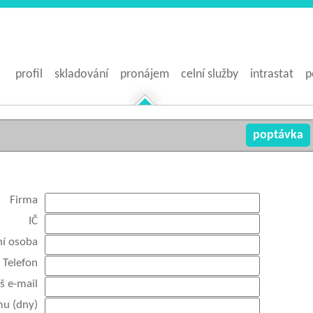
profil
skladování
pronájem
celní služby
intrastat
p
poptávka
Firma
IČ
ní osoba
Telefon
š e-mail
mu (dny)