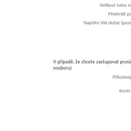
Velikost nebo 
Předmět p
Napište Váš dotaz (po
V případě, že chcete zastupovat pros
souboru)
Přiložen
Kontr