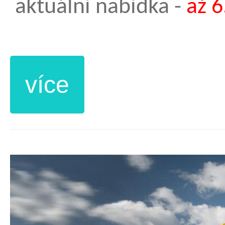
aktuální nabídka -
až 