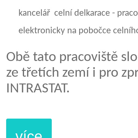
kancelář celní delkarace - p
raco
elektronicky na pobočce celního
Obě tato pracoviště slo
ze třetích zemí i pro zp
INTRASTAT.