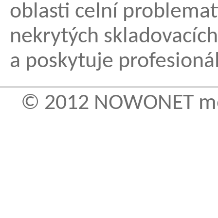
oblasti celní problemat
nekrytých skladovacích
a poskytuje profesionál
cheap
replica rolex watches
he
why
© 2012
NOWONET medi
do
people
have
cheap
sex