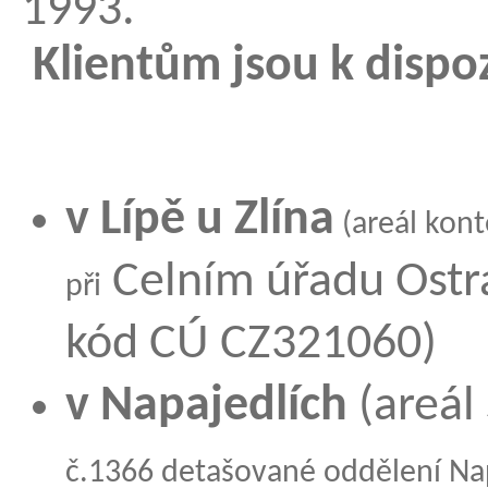
19
Klientům jsou k dispoz
v Lípě u Zlína
(areál kon
Celním úřadu Ostra
při
kód CÚ CZ321060)
v Napajedlích
(areál 
č.1366 detašované oddělení Na