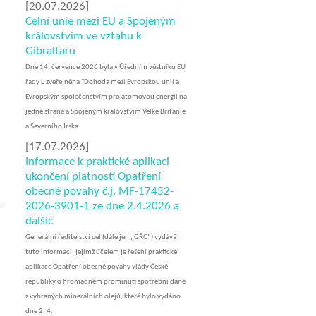
[20.07.2026]
Celní unie mezi EU a Spojeným
královstvím ve vztahu k
Gibraltaru
Dne 14. července 2026 byla v Úředním věstníku EU
řady L​ zveřejněna "Dohoda mezi Evropskou unií a
Evropským společenstvím pro atomovou energii na
jedné straně a Spojeným královstvím Velké Británie
a Severního Irska
[17.07.2026]
Informace k praktické aplikaci
ukončení platnosti Opatření
obecné povahy č.j. MF-17452-
2026-3901-1 ze dne 2.4.2026 a
í
dalšíc
Generální ředitelství cel (dále jen „GŘC“) vydává
tuto informaci, jejímž účelem je řešení praktické
aplikace Opatření obecné povahy vlády České
republiky o hromadném prominutí spotřební daně
z vybraných minerálních olejů, které bylo vydáno
dne 2. 4.