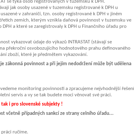
AT se týká osob registrovaných v tuzemsku k DPH.
ávají jak osoby usazené v tuzemsku registrované k DPH u
 usazené v zahraničí, tzn. osoby registrované k DPH v jiném
 třetích zemích, kterým vznikla daňová povinnost v tuzemsku ve
 DPH a které se zaregistrovaly k DPH u Finančního úřadu pro
ost vykazovat údaje do výkazů INTRASTAT (stávají se
 na překroční osvobozujícího hodnotového prahu definovaného
deslání zboží, které je předmětem vykazování.
je zákonná povinnost a při jejím nedodržení může být udělena
vedeme monitoring povinnosti a zpracujeme nejvhodnější řešen
etní servis a vy se tak budete moci věnovat své práci.
eské tak i pro slovenské subjekty !
 včetně případných sankcí ze strany celního úřadu...
 práci ručíme.