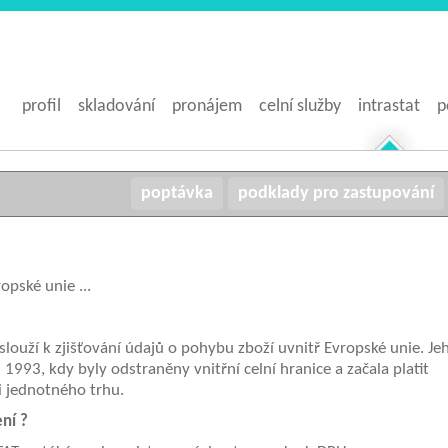
profil
skladování
pronájem
celní služby
intrastat
p
poptávka
podklady pro zastupování
o Evropské unie ...
 intrastat?
 slouží k zjišťování údajů o pohybu zboží uvnitř Evropské unie. Je
1993, kdy byly odstraněny vnitřní celní hranice a začala platit
i jednotného trhu.
ní ?