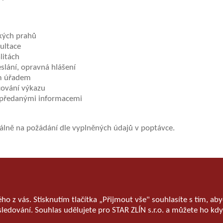
ckých prahů
ultace
litách
slání, opravná hlášení
ím úřadem
cování výkazu
 s předanými informacemi
lně na požádání dle vyplněných údajů v poptávce.
ého z vás. Stisknutím tlačítka „Přijmout vše" souhlasíte s tím, 
sledování. Souhlas udělujete pro STAR ZLÍN s.r.o. a můžete ho kdy