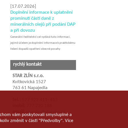
[17.07.2026]
Doplnění informace k uplatnění
prominutí části daně z
minerálních olejů při podání DAP
a při dovozu
Generální ředitelství cel vydává tuto informaci,
jejímž účelem je doplnění informace k praktickému
řešení dopadů opatření obecné povahy
rychlý kontakt
STAR ZLÍN s.r.o.
Kvítkovická 1527
763 61 Napajedla
tel.:
577 922 411- 413
mobil:
777 720 188
email:
starzlin@starzlin.cz
abychom vám poskytovali smysluplné a
koliv změnit v části "Předvolby". Více