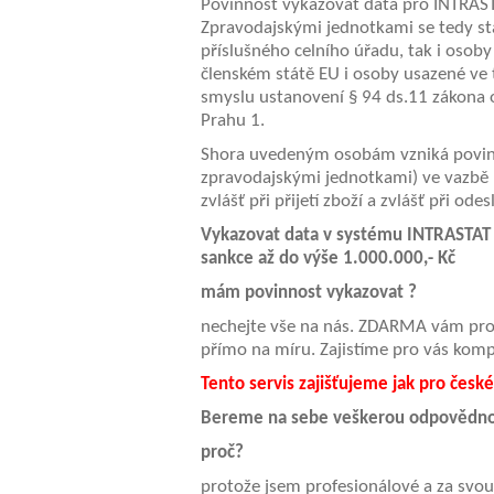
Povinnost vykazovat data pro INTRAST
Zpravodajskými jednotkami se tedy st
příslušného celního úřadu, tak i osoby
členském státě EU i osoby usazené ve
smyslu ustanovení § 94 ds.11 zákona o
Prahu 1.
Shora uvedeným osobám vzniká povinn
zpravodajskými jednotkami) ve vazbě
zvlášť při přijetí zboží a zvlášť při o
Vykazovat data v systému INTRASTAT 
sankce až do výše 1.000.000,- Kč
mám povinnost vykazovat ?
nechejte vše na nás. ZDARMA vám pro
přímo na míru. Zajistíme pro vás kompl
Tento servis zajišťujeme jak pro č
Bereme na sebe veškerou odpovědnost
proč?
protože jsem profesionálové a za svou