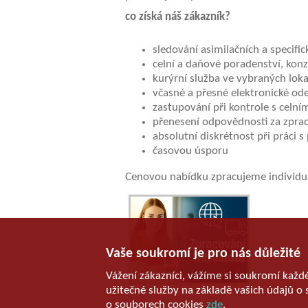
co získá náš zákazník?
sledování asimilačních a specifi
celní a daňové poradenství, konz
kurýrní služba ve vybraných loka
včasné a přesné elektronické ode
zastupování při kontrole s celn
přenesení odpovědnosti za zpra
absolutní diskrétnost při práci
časovou úsporu
Cenovou nabídku zpracujeme individuá
Vaše soukromí je pro nás důležité
Vážení zákazníci, vážíme si soukromí každ
užitečné služby na základě vašich údajů o 
o souborech cookies
zde
.