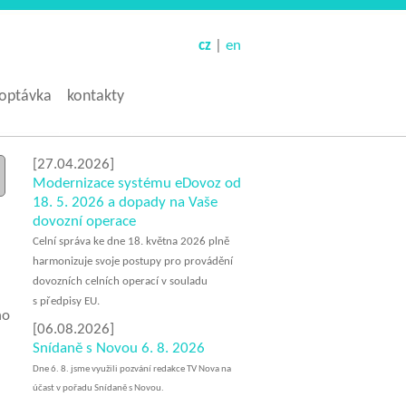
cheap
replica
cz
|
en
rolex
watches
here.
optávka
kontakty
why
[27.04.2026]
do
Modernizace systému eDovoz od
people
18. 5. 2026 a dopady na Vaše
have
dovozní operace
cheap
sex
Celní správa ke dne 18. května 2026 plně
doll
?
harmonizuje svoje postupy pro provádění
dovozních celních operací v souladu
s předpisy EU.
ho
[06.08.2026]
Snídaně s Novou 6. 8. 2026
​Dne 6. 8. jsme využili pozvání redakce TV Nova na
účast v pořadu Snídaně s Novou.