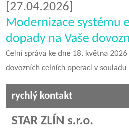
why
[27.04.2026]
do
Modernizace systému e
people
dopady na Vaše dovozn
have
cheap
Celní správa ke dne 18. května 2026
sex
dovozních celních operací v souladu 
doll
?
rychlý kontakt
STAR ZLÍN s.r.o.